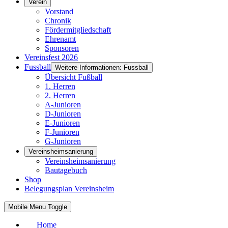
Verein
Vorstand
Chronik
Fördermitgliedschaft
Ehrenamt
Sponsoren
Vereinsfest 2026
Fussball
Weitere Informationen: Fussball
Übersicht Fußball
1. Herren
2. Herren
A-Junioren
D-Junioren
E-Junioren
F-Junioren
G-Junioren
Vereinsheimsanierung
Vereinsheimsanierung
Bautagebuch
Shop
Belegungsplan Vereinsheim
Mobile Menu Toggle
Home