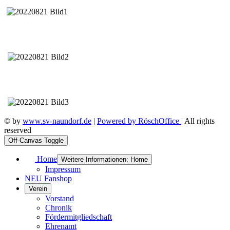
© by
www.sv-naundorf.de
|
Powered by RöschOffice
| All rights
reserved
Off-Canvas Toggle
Home
Weitere Informationen: Home
Impressum
NEU Fanshop
Verein
Vorstand
Chronik
Fördermitgliedschaft
Ehrenamt